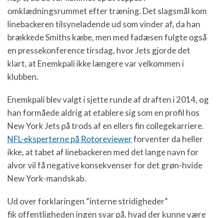
omklædningsrummet efter træning. Det slagsmål kom
linebackeren tilsyneladende ud som vinder af, da han
brækkede Smiths kæbe, men med fadæsen fulgte også
en pressekonference tirsdag, hvor Jets gjorde det
klart, at Enemkpali ikke længere var velkommen i
klubben.
Enemkpali blev valgt i sjette runde af draften i 2014, og
han formåede aldrig at etablere sig som en profil hos
New York Jets på trods af en ellers fin collegekarriere.
NFL-eksperterne på Rotoreviewer
forventer da heller
ikke, at tabet af linebackeren med det lange navn for
alvor vil få negative konsekvenser for det grøn-hvide
New York-mandskab.
Ud over forklaringen “interne stridigheder”
fik offentligheden ingen svar på, hvad der kunne være