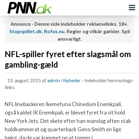
Annonce - Denne side indeholder reklamelinks. 18+.
Stopspillet.dk.
Rofus.nu.
Regler og vilkår gælder. Spil
ansvarligt.
NFL-spiller fyret efter slagsmål om
gambling-gæld
13. august 2015
af
admin
i
Nyheder
-
Indeholder henvisnings-
links
.
NFL linebackeren Ikemefuna Chinedum Enemkpali,
også kaldet IK Enemkpali, er blevet fyret fra sit hold
New York Jets. Det skete efter han mandag aften stak
holdkammerat og quarterback Geno Smith en lige
højre, da de var kommet op at toppes i