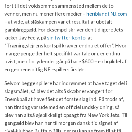
ført til det voldsomme sammenstød mellem de to
venner, men nu mener flere medier –
heriblandt NJ.com
– at vide, at slåskampen var et resultat af ubetalt
gamblinggæld. For eksempel skriver den tidligere Jets-
kicker, Jay Feely, på
sin twitter-konto
, at
“Træningslejrens kortspil kræver endnu et offer”. Hvor
mange penge der helt specifikt var tale om, er endnu
uvist, men forlydender går på bare $600 – en brøkdel af
en gennemsnitlig NFL-spillers årsløn.
Selvom begge spillere har indrømmet at have taget del i
slagsmålet, så blev det altså skæbnesvangert for
Enemkpali at have fået det første slag ind. På trods af,
han tirsdag var ude med en officiel undskyldning, så
blev han altså øjeblikkeligt opsagt fra New York Jets. Til
gengæld blev han her til morgen dansk tid signet af
rival-klubben Buffalo Bills, der nu kan se frem til at få