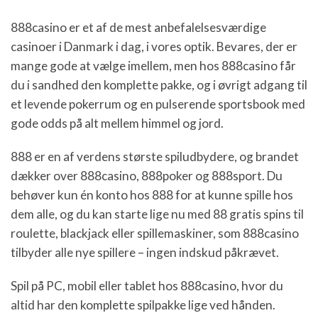
888casino er et af de mest anbefalelsesværdige
casinoer i Danmark i dag, i vores optik. Bevares, der er
mange gode at vælge imellem, men hos 888casino får
du i sandhed den komplette pakke, og i øvrigt adgang til
et levende pokerrum og en pulserende sportsbook med
gode odds på alt mellem himmel og jord.
888 er en af verdens største spiludbydere, og brandet
dækker over 888casino, 888poker og 888sport. Du
behøver kun én konto hos 888 for at kunne spille hos
dem alle, og du kan starte lige nu med 88 gratis spins til
roulette, blackjack eller spillemaskiner, som 888casino
tilbyder alle nye spillere – ingen indskud påkrævet.
Spil på PC, mobil eller tablet hos 888casino, hvor du
altid har den komplette spilpakke lige ved hånden.