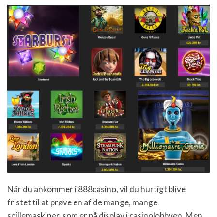
Når du ankommer i 888casino, vil du hurtigt blive
fristet til at prøve en af de mange, mange
spillemaskiner, som er på display i casinolobbyen. Men