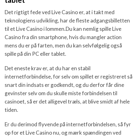
Det rigtigt fede ved Live Casino er, at i takt med
teknologiens udvikling, har de fleste adgangsbilletten
til et Live Casino i lommen.Du kan nemlig spille Live
Casino fra din smartphone, hvis du mangler action
mens du er på farten, men du kan selvfølgelig også
spille på din PC eller tablet.
Det eneste krav er, at du har en stabil
internetforbindelse, for selv om spillet er registreret så
snart din indsats er godkendt, og du derfor får dine
gevinster selv om du skulle miste forbindelsen til
casinoet, så er det alligevel træls, at blive smidt af hele
tiden.
Er du derimod flyvende på internetforbindelsen, så fyr
op for et Live Casino nu, og mærk spændingen ved