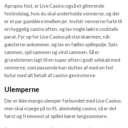
Apropos fest, er Live Casino også et glimrende
festindslag, hvis du skal underholde vennerne, og der
er et par gamblere imellem jer. Invitér vennerne forbi til
en hyggelig casino aften, og lav nogle lækre cocktails
parat. Fyr op for Live Casino på storskærmen, når
gæsterne ankommer, og lav en fælles spillepulje. Sats
sammen, spil sammen og vind sammen. Så er
grundstenen lagt til en super aften i godt selskab med
vennerne, som passende kan sluttes af med en fed
bytur med alt betalt af casino-gevinsterne.
Ulemperne
Der er ikke mange ulemper forbundet med Live Casino,
men skal vi pege på to ift. almindelig casino, så er det
først og fremmest at spillet kører langsommere.