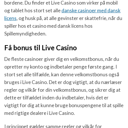
bordene. Du finder et Live Casino som virker på mobil
og tablet hos stort set alle
danske casinoer med dansk
licens
, og husk på, at alle gevinster er skattefrie, når du
spiller hos et casino med dansk licens hos
Spillemyndigheden.
Få bonus til Live Casino
De fleste casinoer giver dig en velkomstbonus, når du
opretter ny konto og indbetaler penge første gang. I
stort set alle tilfælde, kan denne velkomstbonus også
bruges i Live Casino. Det er dog vigtigt, at du nærlæser
regler og vilkår for din velkomstbonus, og sikrer dig at
dette er tilfældet inden du indbetaler, hvis det er
vigtigt for dig at kunne bruge bonuspengene til at spille
med rigtige dealere i Live Casino.
I princippet gælder samme regler og vilkår for