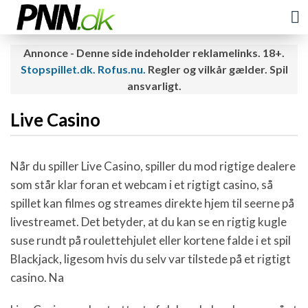
Annonce - Denne side indeholder reklamelinks. 18+.
Stopspillet.dk.
Rofus.nu.
Regler og vilkår gælder. Spil
ansvarligt.
Live Casino
Når du spiller Live Casino, spiller du mod rigtige dealere
som står klar foran et webcam i et rigtigt casino, så
spillet kan filmes og streames direkte hjem til seerne på
livestreamet. Det betyder, at du kan se en rigtig kugle
suse rundt på roulettehjulet eller kortene falde i et spil
Blackjack, ligesom hvis du selv var tilstede på et rigtigt
casino. Na