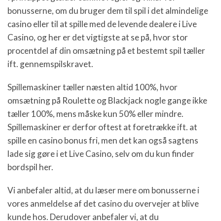
bonusserne, om du bruger dem til spil i det almindelige
casino eller til at spille med de levende dealere i Live
Casino, og her er det vigtigste at se på, hvor stor
procentdel af din omsætning på et bestemt spil tæller
ift. gennemspilskravet.
Spillemaskiner tæller næsten altid 100%, hvor
omsætning på Roulette og Blackjack nogle gange ikke
tæller 100%, mens måske kun 50% eller mindre.
Spillemaskiner er derfor oftest at foretrække ift. at
spille en casino bonus fri, men det kan også sagtens
lade sig gøre i et Live Casino, selv om du kun finder
bordspil her.
Vi anbefaler altid, at du læser mere om bonusserne i
vores anmeldelse af det casino du overvejer at blive
kunde hos. Derudover anbefaler vi, at du