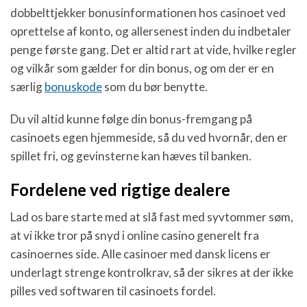
dobbelttjekker bonusinformationen hos casinoet ved
oprettelse af konto, og allersenest inden du indbetaler
penge første gang. Det er altid rart at vide, hvilke regler
og vilkår som gælder for din bonus, og om der er en
særlig
bonuskode
som du bør benytte.
Du vil altid kunne følge din bonus-fremgang på
casinoets egen hjemmeside, så du ved hvornår, den er
spillet fri, og gevinsterne kan hæves til banken.
Fordelene ved rigtige dealere
Lad os bare starte med at slå fast med syvtommer søm,
at vi ikke tror på snyd i online casino generelt fra
casinoernes side. Alle casinoer med dansk licens er
underlagt strenge kontrolkrav, så der sikres at der ikke
pilles ved softwaren til casinoets fordel.