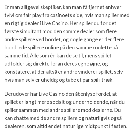
Er man alligevel skeptiker, kan man få fjernet enhver
tvivl om fair play fra casinoets side, hvis man spiller med
en rigtig dealer i Live Casino. Her spiller du for det
første simultant mod den samme dealer som flere
andre spillere ved bordet, og nogle gange er der flere
hundrede spillere online på den samme roulette på
samme tid. Alle som én kan de se til, mens spillet
udfolder sig direkte foran deres egne øjne, og
konstatere, at der altså er andre vindere i spillet, selv
hvis man selv er uheldig og tabe et par spil i træk.
Derudover har Live Casino den åbenlyse fordel, at
spillet er langt mere socialt og underholdende, når du
spiller sammen med andre spillere mod dealerne. Du
kan chatte med de andre spillere og naturligvis også
dealeren, som altid er det naturlige midtpunkt i festen.